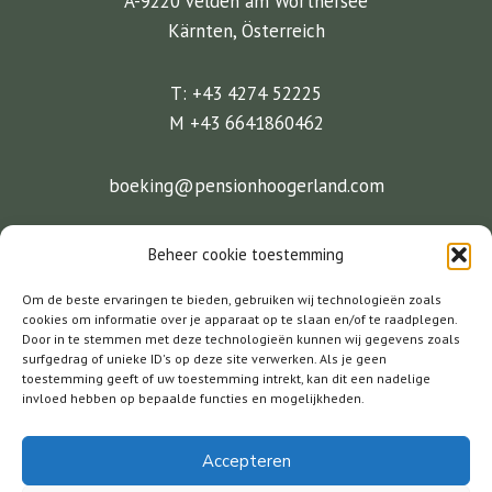
A-9220 Velden am Wörthersee
Kärnten, Österreich
T: +43 4274 52225
M +43 6641860462
boeking@pensionhoogerland.com
Facebook
Instagram
Twitter
Beheer cookie toestemming
Om de beste ervaringen te bieden, gebruiken wij technologieën zoals
cookies om informatie over je apparaat op te slaan en/of te raadplegen.
Door in te stemmen met deze technologieën kunnen wij gegevens zoals
Pension Hoogerland
surfgedrag of unieke ID's op deze site verwerken. Als je geen
toestemming geeft of uw toestemming intrekt, kan dit een nadelige
invloed hebben op bepaalde functies en mogelijkheden.
Fietsarrangementen
Events
Blog
Contact
Accepteren