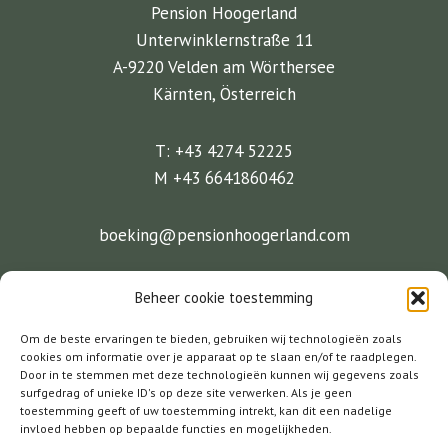
Pension Hoogerland
Unterwinklernstraße 11
A-9220 Velden am Wörthersee
Kärnten, Österreich
T: +43 4274 52225
M +43 6641860462
boeking@pensionhoogerland.com
Facebook
Instagram
Twitter
Beheer cookie toestemming
Om de beste ervaringen te bieden, gebruiken wij technologieën zoals
cookies om informatie over je apparaat op te slaan en/of te raadplegen.
Door in te stemmen met deze technologieën kunnen wij gegevens zoals
Pension Hoogerland
surfgedrag of unieke ID's op deze site verwerken. Als je geen
toestemming geeft of uw toestemming intrekt, kan dit een nadelige
invloed hebben op bepaalde functies en mogelijkheden.
Fietsarrangementen
Events